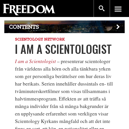
CONTENTS
SCIENTOLOGY NETWORK
I AM A SCIENTOLOGIST
I am a Scientologist
– presenterar scientologer
från världens alla hörn och alla tänkbara yrken
som ger personliga berättelser om hur deras liv
har berikats. Serien innehåller dussintals en- till
tvåminuterskortfilmer som visas tillsammans i
halvtimmesprogram. Effekten av att träffa så
många individer från så många bakgrunder är
en upplysande erfarenhet som verkligen visar
Scientology Kyrkans mångfald och att det inte
finns en sort, ett kön, en nationalitet eller en