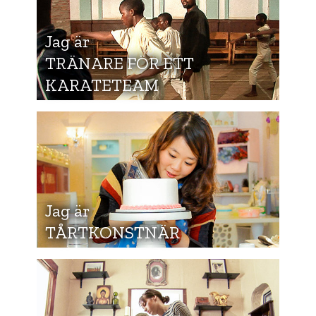
Jag är
TRÄNARE FÖR ETT
KARATETEAM
Jag är
TÅRTKONSTNÄR