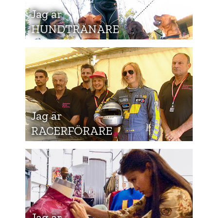
Jag är
HUNDTRÄNARE
Jag är
RACERFÖRARE
Jag är