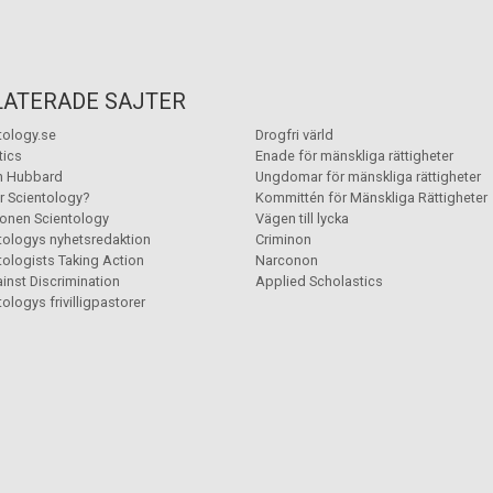
LATERADE SAJTER
tology.se
Drogfri värld
tics
Enade för mänskliga rättigheter
n Hubbard
Ungdomar för mänskliga rättigheter
r Scientology?
Kommittén för Mänskliga Rättigheter
ionen Scientology
Vägen till lycka
tologys nyhetsredaktion
Criminon
tologists Taking Action
Narconon
inst Discrimination
Applied Scholastics
ologys frivilligpastorer