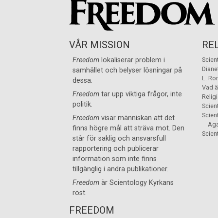
VÅR MISSION
RE
Freedom
lokaliserar problem i
Scien
Diane
samhället och belyser lösningar på
L. Ro
dessa.
Vad ä
Freedom
tar upp viktiga frågor, inte
Relig
politik.
Scien
Scien
Freedom
visar människan att det
Aga
finns högre mål att sträva mot. Den
Scient
står för saklig och ansvarsfull
rapportering och publicerar
information som inte finns
tillgänglig i andra publikationer.
Freedom
är
Scientology Kyrkans
röst.
FREEDOM