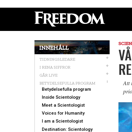
SCIE
INNEHÅLL
VÅ
TIDNINGSLEDARE
RE
I RENA SIFFROR
GÅR LIVE
Att
BETYDELSEFULLA PROGRAM
Betydelsefulla program
prio
Inside Scientology
Meet a Scientologist
Voices for Humanity
I am a Scientologist
Destination: Scientology