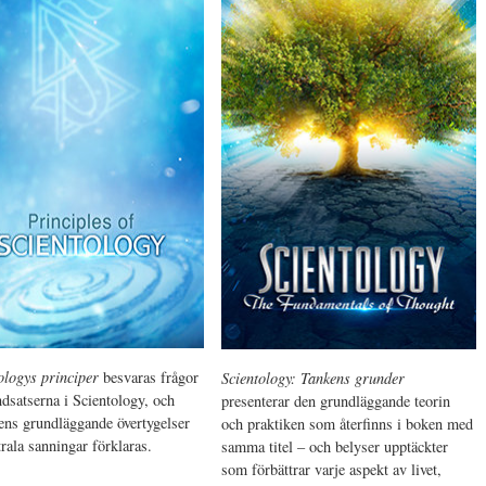
ologys principer
besvaras frågor
Scientology: Tankens grunder
dsatserna i Scientology, och
presenterar den grundläggande teorin
nens grundläggande övertygelser
och praktiken som återfinns i boken med
rala sanningar förklaras.
samma titel – och belyser upptäckter
som förbättrar varje aspekt av livet,