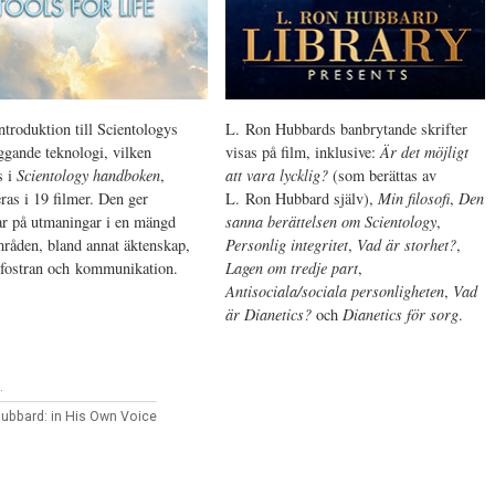
troduktion till Scientologys
L. Ron Hubbards banbrytande skrifter
ggande teknologi, vilken
visas på film, inklusive:
Är det möjligt
s i
Scientology handboken
,
att vara lycklig?
(som berättas av
ras i 19 filmer. Den ger
L. Ron Hubbard själv),
Min filosofi
,
Den
ar på utmaningar i en mängd
sanna berättelsen om Scientology
,
mråden, bland annat äktenskap,
Personlig integritet
,
Vad är storhet?
,
fostran och kommunikation.
Lagen om tredje part
,
Antisociala/sociala personligheten
,
Vad
är Dianetics?
och
Dianetics för sorg
.
.
Hubbard: in His Own Voice