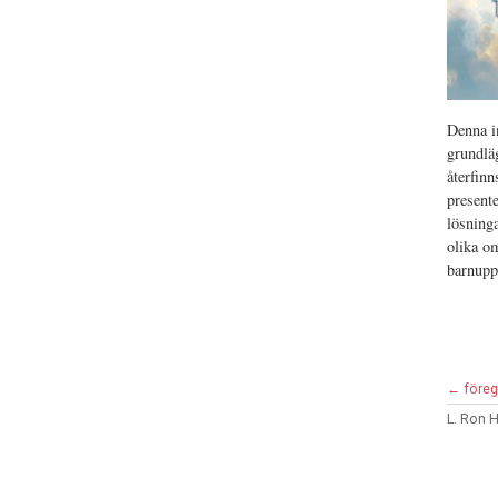
Denna in
grundlä
återfinn
presente
lösning
olika o
barnupp
← föreg
L. Ron 