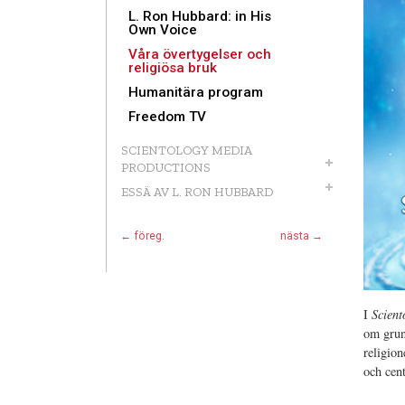
L. Ron Hubbard: in His
Own Voice
Våra övertygelser och
religiösa bruk
Humanitära program
Freedom TV
SCIENTOLOGY MEDIA
PRODUCTIONS
ESSÄ AV L. RON HUBBARD
← föreg.
nästa →
I
Scient
om grun
religio
och cent