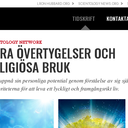
L RON HUBBARD.ORG
SCIENTOLOGY NEWS.ORG
TIDSKRIFT
KONTAKT
NTOLOGY NETWORK
RA ÖVERTYGELSER OCH
LIGIÖSA BRUK
 uppnå sin personliga potential genom förståelse av sig sj
riteterna för att leva ett lyckligt och framgångsrikt liv.