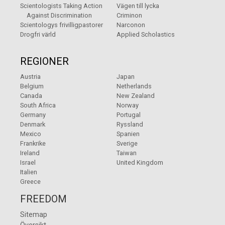
Scientologists Taking Action
Vägen till lycka
Against Discrimination
Criminon
Scientologys frivilligpastorer
Narconon
Drogfri värld
Applied Scholastics
REGIONER
Austria
Japan
Belgium
Netherlands
Canada
New Zealand
South Africa
Norway
Germany
Portugal
Denmark
Ryssland
Mexico
Spanien
Frankrike
Sverige
Ireland
Taiwan
Israel
United Kingdom
Italien
Greece
FREEDOM
Sitemap